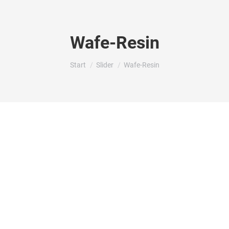
Wafe-Resin
Sie befinden sich hier:
Start
Slider
Wafe-Resin